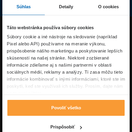
Súhlas
Detaily
O cookies
Produkty
Táto webstránka používa súbory cookies
Súbory cookie a iné nástroje na sledovanie (napríklad
Pixel alebo API) používame na meranie výkonu,
Superpoistenie.sk
prispôsobenie nášho marketingu a poskytovanie lepších
skúseností na našej stránke. Niektoré zozbierané
Informácie
informácie zdieľame aj s našimi partnermi v oblasti
sociálnych médií, reklamy a analýzy. Tí zasa môžu tieto
informácie kombinovať s inými informáciami, ktoré ste im
Typy poistení
poskytli, keď ste využívali ich služby. Prosím, dajte nám
na to svoj súhlas.
Povoliť všetko
Volajte pon-pia: 09:00–17:00 hod
0850 100 101
Napíšte nám
Prispôsobiť