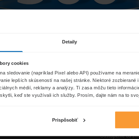
Niečo sa pokazilo...
Detaily
bory cookies
Přejít na úvodní stránku
 na sledovanie (napríklad Pixel alebo API) používame na merani
nie lepších skúseností na našej stránke. Niektoré zozbierané i
ociálnych médií, reklamy a analýzy. Tí zasa môžu tieto informác
skytli, keď ste využívali ich služby. Prosím, dajte nám na to svo
oistenie.sk
Informáci
Aktuality
Prispôsobiť
Poisťovne
Odstúpenie od zm