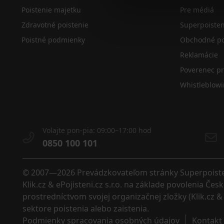
Poistenie majetku
Pre médiá
Zdravotné poistenie
Superpoiste
Poistné podmienky
Obchodné po
Reklamácie
Poverenec p
Whistleblow
Volajte pon-pia: 09:00–17:00 hod
0850 100 101
© 2007—2026 Prevádzkovateľom stránky Superpoistenie
Klik.cz & ePojisteni.cz s.r.o. na základe povolenia Č
prostredníctvom svojej organizačnej zložky (Klik.cz & 
sektore poistenia alebo zaistenia. 
Podmienky spracovania osobných údajov
Kontakt