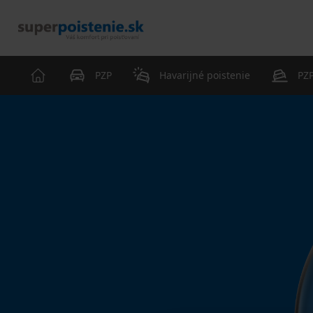
PZP
Havarijné poistenie
PZP