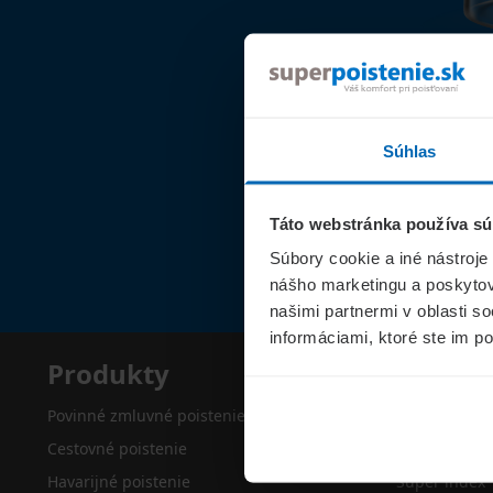
Súhlas
Táto webstránka používa sú
Súbory cookie a iné nástroje
nášho marketingu a poskytova
našimi partnermi v oblasti s
informáciami, ktoré ste im po
Produkty
Superp
Povinné zmluvné poistenie
O nás
Cestovné poistenie
Kontakty
Havarijné poistenie
Super index