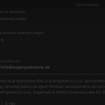
Slovník pojmov
nie na Facebooku
dmienky portálu
re ochranu osobných údajov
ing
Napíšte nám
info@superpoistenie.sk
.sk je spoločnosť Klik.cz & ePojisteni.cz s.r.o. Sprostred
eskej národnej banky na výkon činnosti samostatného sprostr
ePojisteni.cz s.r.o., organizačná zložka Slovensko) ako tzv. 
O nás 