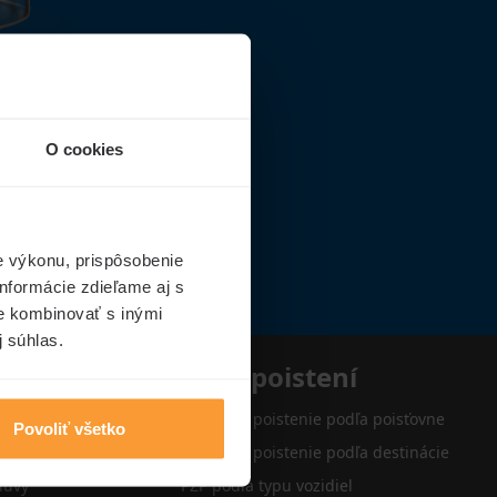
O cookies
e výkonu, prispôsobenie
nformácie zdieľame aj s
ie kombinovať s inými
j súhlas.
e
Typy poistení
Cestovné poistenie podľa poisťovne
Povoliť všetko
Cestovné poistenie podľa destinácie
luvy
PZP podľa typu vozidiel