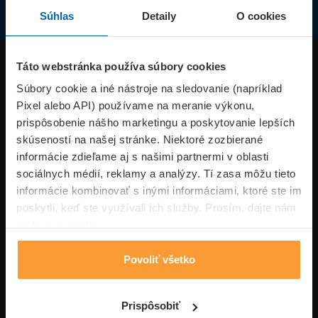
Súhlas
Detaily
O cookies
Produkty
Táto webstránka používa súbory cookies
Súbory cookie a iné nástroje na sledovanie (napríklad
Pixel alebo API) používame na meranie výkonu,
Superpoistenie.sk
prispôsobenie nášho marketingu a poskytovanie lepších
skúseností na našej stránke. Niektoré zozbierané
Informácie
informácie zdieľame aj s našimi partnermi v oblasti
sociálnych médií, reklamy a analýzy. Tí zasa môžu tieto
informácie kombinovať s inými informáciami, ktoré ste im
Typy poistení
poskytli, keď ste využívali ich služby. Prosím, dajte nám
na to svoj súhlas.
Povoliť všetko
Volajte pon-pia: 09:00–17:00 hod
0850 100 101
Napíšte nám
Prispôsobiť