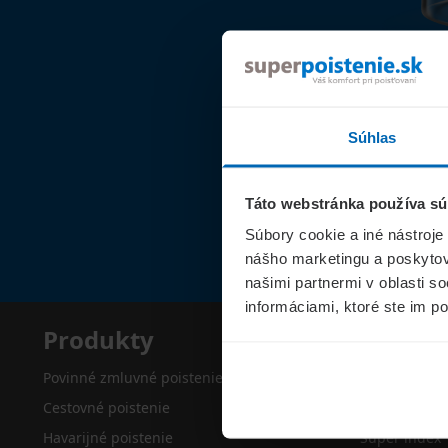
Súhlas
Táto webstránka používa sú
Súbory cookie a iné nástroje
nášho marketingu a poskytova
našimi partnermi v oblasti s
informáciami, ktoré ste im po
Produkty
Superp
Povinné zmluvné poistenie
O nás
Cestovné poistenie
Kontakty
Havarijné poistenie
Super index