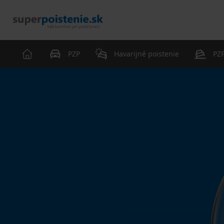
PZP
Havarijné poistenie
PZP