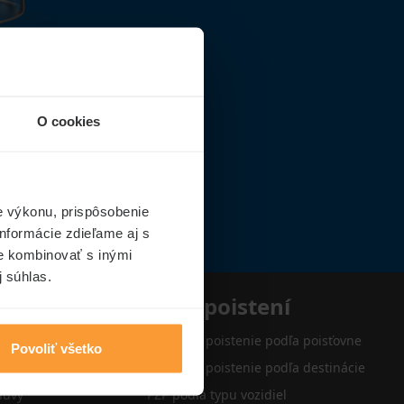
O cookies
e výkonu, prispôsobenie
nformácie zdieľame aj s
ie kombinovať s inými
j súhlas.
e
Typy poistení
Cestovné poistenie podľa poisťovne
Povoliť všetko
Cestovné poistenie podľa destinácie
luvy
PZP podľa typu vozidiel