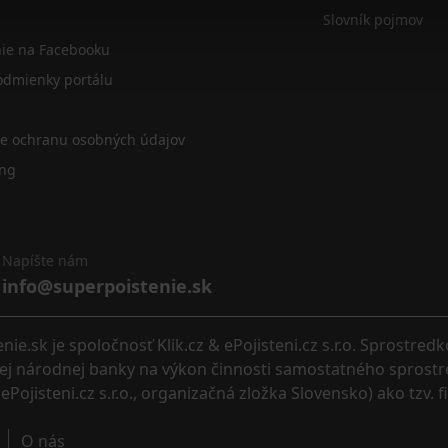
Slovník pojmov
nie na Facebooku
dmienky portálu
re ochranu osobných údajov
ing
Napíšte nám
info@superpoistenie.sk
.sk je spoločnosť Klik.cz & ePojisteni.cz s.r.o. Sprostred
eskej národnej banky na výkon činnosti samostatného sprostr
ePojisteni.cz s.r.o., organizačná zložka Slovensko) ako tzv. 
O nás 