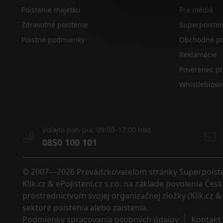
Poistenie majetku
Pre médiá
Zdravotné poistenie
Superpoiste
Poistné podmienky
Obchodné po
Reklamácie
Poverenec p
Whistleblow
Volajte pon-pia: 09:00–17:00 hod
0850 100 101
© 2007—2026 Prevádzkovateľom stránky Superpoistenie
Klik.cz & ePojisteni.cz s.r.o. na základe povolenia Č
prostredníctvom svojej organizačnej zložky (Klik.cz & 
sektore poistenia alebo zaistenia. 
Podmienky spracovania osobných údajov
Kontakt