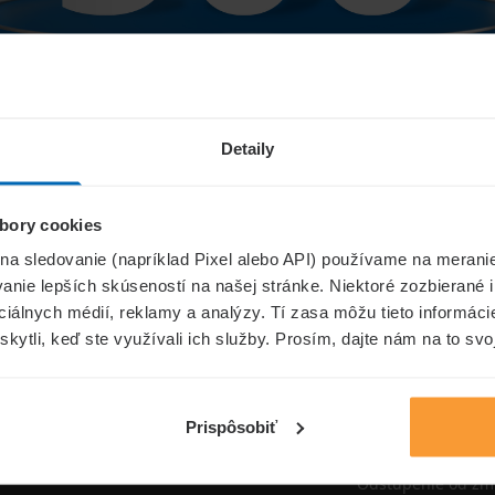
Niečo sa pokazilo...
Detaily
bory cookies
Přejít na úvodní stránku
 na sledovanie (napríklad Pixel alebo API) používame na merani
nie lepších skúseností na našej stránke. Niektoré zozbierané i
ociálnych médií, reklamy a analýzy. Tí zasa môžu tieto informác
skytli, keď ste využívali ich služby. Prosím, dajte nám na to svo
oistenie.sk
Informáci
Aktuality
Prispôsobiť
Poisťovne
Odstúpenie od zm