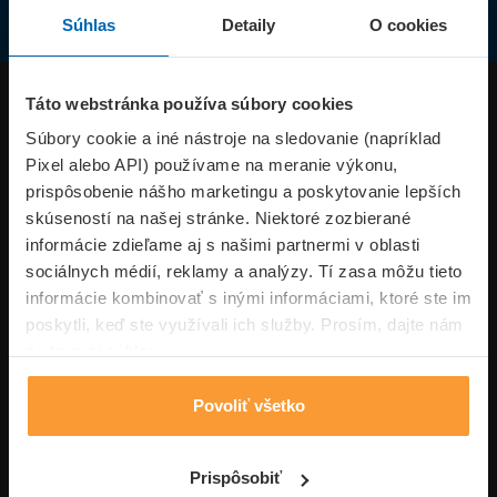
Súhlas
Detaily
O cookies
Produkty
Táto webstránka používa súbory cookies
Súbory cookie a iné nástroje na sledovanie (napríklad
Pixel alebo API) používame na meranie výkonu,
Superpoistenie.sk
prispôsobenie nášho marketingu a poskytovanie lepších
skúseností na našej stránke. Niektoré zozbierané
Informácie
informácie zdieľame aj s našimi partnermi v oblasti
sociálnych médií, reklamy a analýzy. Tí zasa môžu tieto
informácie kombinovať s inými informáciami, ktoré ste im
Typy poistení
poskytli, keď ste využívali ich služby. Prosím, dajte nám
na to svoj súhlas.
Povoliť všetko
Volajte pon-pia: 09:00–17:00 hod
0850 100 101
Napíšte nám
Prispôsobiť