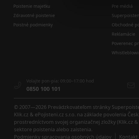
Poistenie majetku
Pre médiá
Zdravotné poistenie
Superpoiste
Poistné podmienky
Obchodné po
Reklamácie
Poverenec p
Whistleblow
Volajte pon-pia: 09:00–17:00 hod
0850 100 101
© 2007—2026 Prevádzkovateľom stránky Superpoistenie
Klik.cz & ePojisteni.cz s.r.o. na základe povolenia Č
prostredníctvom svojej organizačnej zložky (Klik.cz & 
sektore poistenia alebo zaistenia. 
Podmienky spracovania osobných údajov
Kontakt