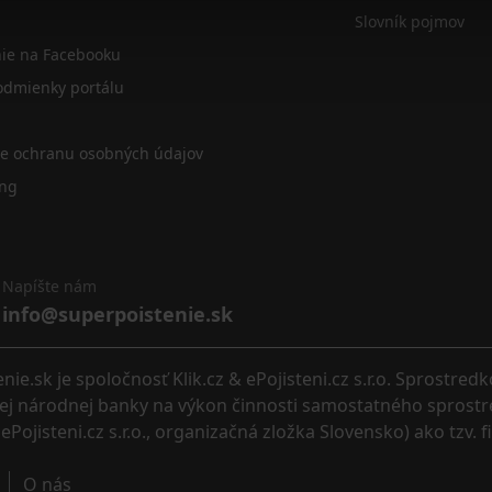
Slovník pojmov
nie na Facebooku
dmienky portálu
re ochranu osobných údajov
ing
Napíšte nám
info@superpoistenie.sk
.sk je spoločnosť Klik.cz & ePojisteni.cz s.r.o. Sprostred
eskej národnej banky na výkon činnosti samostatného sprostr
ePojisteni.cz s.r.o., organizačná zložka Slovensko) ako tzv. 
O nás 