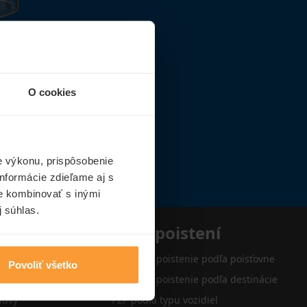
O cookies
e výkonu, prispôsobenie
nformácie zdieľame aj s
ie kombinovať s inými
j súhlas.
e
Typy poistení
Cestovné poistenie podľa poisťovne
Povoliť všetko
Cestovné poistenie podľa destinácie
luvy
PZP podľa typu vozidiel