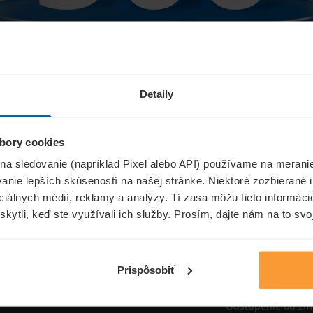
Niečo sa pokazilo...
Detaily
bory cookies
Přejít na úvodní stránku
 na sledovanie (napríklad Pixel alebo API) používame na merani
nie lepších skúseností na našej stránke. Niektoré zozbierané i
ociálnych médií, reklamy a analýzy. Tí zasa môžu tieto informác
skytli, keď ste využívali ich služby. Prosím, dajte nám na to svo
oistenie.sk
Informáci
Aktuality
Prispôsobiť
Poisťovne
Odstúpenie od zm