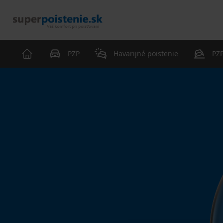
PZP
Havarijné poistenie
PZP