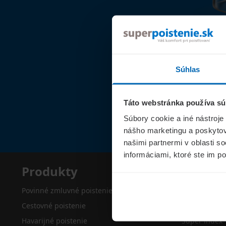
Súhlas
Táto webstránka používa sú
Súbory cookie a iné nástroje
nášho marketingu a poskytova
našimi partnermi v oblasti s
informáciami, ktoré ste im po
Produkty
Superp
Povinné zmluvné poistenie
O nás
Cestovné poistenie
Kontakty
Havarijné poistenie
Super index