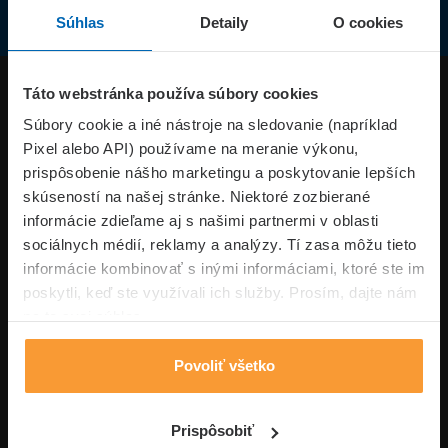
Súhlas
Detaily
O cookies
Produkty
Táto webstránka používa súbory cookies
Súbory cookie a iné nástroje na sledovanie (napríklad
Pixel alebo API) používame na meranie výkonu,
Superpoistenie.sk
prispôsobenie nášho marketingu a poskytovanie lepších
skúseností na našej stránke. Niektoré zozbierané
Informácie
informácie zdieľame aj s našimi partnermi v oblasti
sociálnych médií, reklamy a analýzy. Tí zasa môžu tieto
informácie kombinovať s inými informáciami, ktoré ste im
Typy poistení
poskytli, keď ste využívali ich služby. Prosím, dajte nám
na to svoj súhlas.
Povoliť všetko
Volajte pon-pia: 09:00–17:00 hod
0850 100 101
Napíšte nám
Prispôsobiť